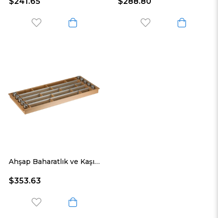
$241.65
$288.80
Ahşap Baharatlık ve Kaşıklık Ünitesi 120 cm. Modül
$353.63