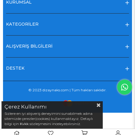
KURUMSAL
KATEGORİLER
ALIŞVERİŞ BİLGİLERİ
DESTEK
© 2023 dizaynaks.com | Tüm hakları saklıdır.
Çerez Kullanımı
Sizlere en iyi alışveriş deneyimini sunabilmek adına
sitemizde çerezler(cookies) kullanmaktayız. Detaylı
bilgi için
Kvkk
sözleşmesini inceleyebilirsiniz.