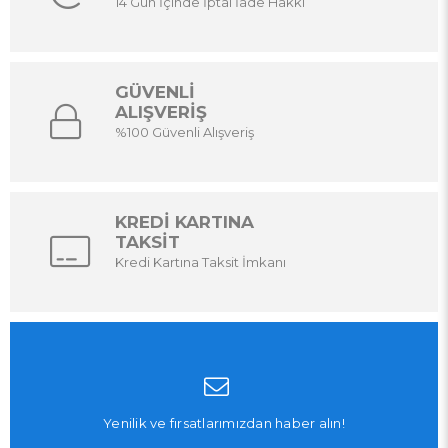
14 Gün İçinde İptal İade Hakkı
GÜVENLİ
ALIŞVERİŞ
%100 Güvenli Alışveriş
KREDİ KARTINA
TAKSİT
Kredi Kartına Taksit İmkanı
Yenilik ve fırsatlarımızdan haber alın!