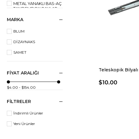
METAL YANAKLI BAS-AÇ
TANDEMBOX RAYLAR
MARKA
METAL YANAKLI RAYLAR
TANDEMBOX
BLUM
ÇIFT AÇILIM GIZLI
TANDEM RAYLAR
DİZAYNAKS
TEK AÇILIM GIZLI
SAMET
TANDEM RAYLAR
TELESKOPIK BILYALI
FIYAT ARALIĞI
RAYLAR
$10.00
$4.00 - $154.00
FILTRELER
İndirimli Ürünler
Yeni Ürünler