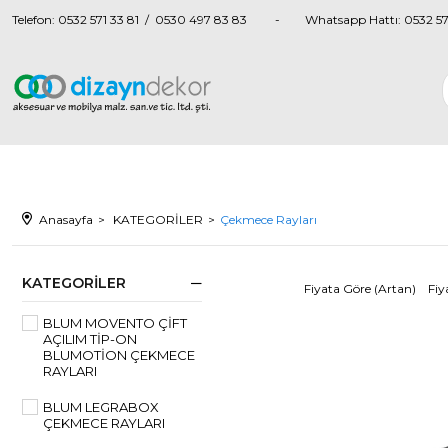
Telefon: 0532 571 33 81 / 0530 497 83 83
Whatsapp Hattı: 0532 57
Anasayfa
KATEGORİLER
Çekmece Rayları
KATEGORILER
Fiyata Göre (Artan)
Fiy
BLUM MOVENTO ÇIFT
AÇILIM TIP-ON
BLUMOTION ÇEKMECE
RAYLARI
BLUM LEGRABOX
ÇEKMECE RAYLARI