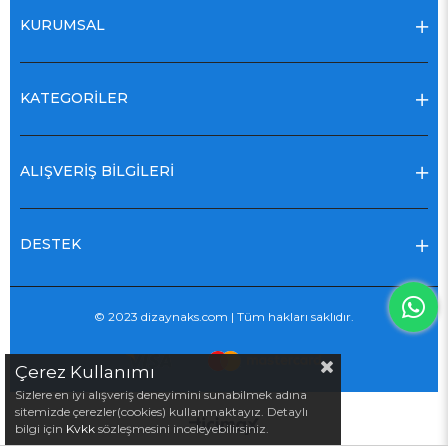
KURUMSAL
KATEGORİLER
ALIŞVERİŞ BİLGİLERİ
DESTEK
© 2023 dizaynaks.com | Tüm hakları saklıdır.
Çerez Kullanımı
Sizlere en iyi alışveriş deneyimini sunabilmek adına
sitemizde çerezler(cookies) kullanmaktayız. Detaylı
bilgi için
Kvkk
sözleşmesini inceleyebilirsiniz.