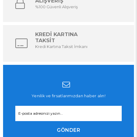
ALIŞVERİŞ
%100 Güvenli Alışveriş
KREDİ KARTINA
TAKSİT
Kredi Kartına Taksit İmkanı
Yenilik ve fırsatlarımızdan haber alın!
GÖNDER