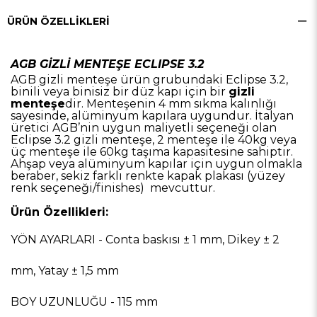
ÜRÜN ÖZELLIKLERI
AGB GİZLİ MENTEŞE ECLIPSE 3.2
AGB gizli menteşe ürün grubundaki Eclipse 3.2,
binili veya binisiz bir düz kapı için bir
gizli
menteşe
dir. Menteşenin 4 mm sıkma kalınlığı
sayesinde, alüminyum kapılara uygundur. İtalyan
üretici AGB’nin uygun maliyetli seçeneği olan
Eclipse 3.2 gizli menteşe, 2 menteşe ile 40kg veya
üç menteşe ile 60kg taşıma kapasitesine sahiptir.
Ahşap veya alüminyum kapılar için uygun olmakla
beraber, sekiz farklı renkte kapak plakası (yüzey
renk seçeneği/finishes) mevcuttur.
Ürün Özellikleri:
YÖN AYARLARI - Conta baskısı ± 1 mm, Dikey ± 2
mm, Yatay ± 1,5 mm
BOY UZUNLUĞU - 115 mm