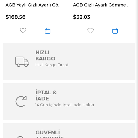
AGB Yaylı Gizli Ayarlı Gömme Kapı Menteşesi ECLIPSE 3.2 HD Self Mat Krom
AGB Gizli Ayarlı Gömme Kapı Menteşesi ECLIPSE 3.2 Mat Krom
$168.56
$32.03
HIZLI
KARGO
Hızlı Kargo Fırsatı
İPTAL &
İADE
14 Gün İçinde İptal İade Hakkı
GÜVENLİ