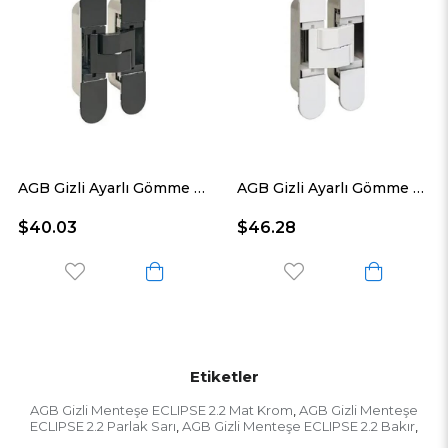
AGB Gizli Ayarlı Gömme Kapı Menteşesi ECLIPSE 3.2 Mat Siyah
AGB Gizli Ayarlı Gömme Kapı Menteşesi ECLIPSE 3.2 Beyaz
03
$46.28
$62.9
Etiketler
AGB Gizli Menteşe ECLIPSE 2.2 Mat Krom
AGB Gizli Menteşe
,
ECLIPSE 2.2 Parlak Sarı
AGB Gizli Menteşe ECLIPSE 2.2 Bakır
,
,