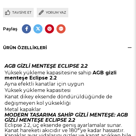
TAVSIYE ET
YORUM YAZ
Paylaş
ÜRÜN ÖZELLIKLERI
AGB GİZLİ MENTEŞE ECLIPSE 2.2
Yüksek yükleme kapasitesine sahip
AGB gizli
menteşe Eclipse 2.2
Ayna efektli kanatlar için uygun
Yüksek yükleme kapasitesi
Kanat dikey eksende döndürüldüğünde de
değişmeyen kol yüksekliği
Metal kapaklar
MODERN TASARIMA SAHİP GİZLİ MENTEŞE: AGB
GİZLİ MENTEŞE ECLIPSE 2.2
Eclipse 2.2, üç eksende geniş ayarlamalar sunar.
Kanat hareketi akıcıdır ve 180°’ye kadar hassastır.
Kapaklar ayar vidalarını gizler ve kanat açıkken bile