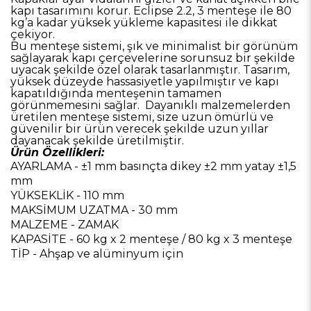
kapı tasarımını korur. Eclipse 2.2, 3 menteşe ile 80
kg’a kadar yüksek yükleme kapasitesi ile dikkat
çekiyor.
Bu menteşe sistemi, şık ve minimalist bir görünüm
sağlayarak kapı çerçevelerine sorunsuz bir şekilde
uyacak şekilde özel olarak tasarlanmıştır. Tasarım,
yüksek düzeyde hassasiyetle yapılmıştır ve kapı
kapatıldığında menteşenin tamamen
görünmemesini sağlar. Dayanıklı malzemelerden
üretilen menteşe sistemi, size uzun ömürlü ve
güvenilir bir ürün verecek şekilde uzun yıllar
dayanacak şekilde üretilmiştir.
Ürün Özellikleri:
AYARLAMA - ±1 mm basınçta dikey ±2 mm yatay ±1,5
mm
YÜKSEKLİK - 110 mm
MAKSİMUM UZATMA - 30 mm
MALZEME - ZAMAK
KAPASİTE - 60 kg x 2 menteşe / 80 kg x 3 menteşe
TİP - Ahşap ve alüminyum için