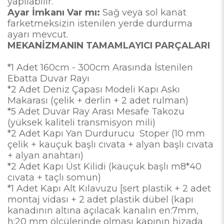
yapılabilir.
Ayar İmkanı Var mı:
Sağ veya sol kanat
farketmeksizin istenilen yerde durdurma
ayarı mevcut.
MEKANİZMANIN TAMAMLAYICI PARÇALARI
*1 Adet 160cm - 300cm Arasında İstenilen
Ebatta Duvar Rayı
*2 Adet Deniz Çapası Modeli Kapı Askı
Makarası (çelik + derlin + 2 adet rulman)
*5 Adet Duvar Ray Arası Mesafe Takozu
(yüksek kaliteli transmisyon mili)
*2 Adet Kapı Yan Durdurucu Stoper (10 mm
çelik + kauçuk başlı cıvata + alyan başlı cıvata
+ alyan anahtarı)
*2 Adet Kapı Üst Kilidi (kauçuk başlı m8*40
cıvata + taçlı somun)
*1 Adet Kapı Alt Kılavuzu [sert plastik + 2 adet
montaj vidası + 2 adet plastik dübel (kapı
kanadının altına açılacak kanalın en:7mm,
h:20 mm ölçülerinde olması kapının hizada