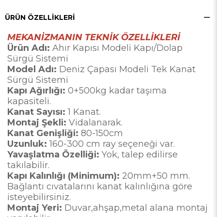
ÜRÜN ÖZELLIKLERI
MEKANİZMANIN TEKNİK ÖZELLİKLERİ
Ürün Adı:
Ahır Kapısı Modeli Kapı/Dolap
Sürgü Sistemi
Model Adı:
Deniz Çapası Modeli Tek Kanat
Sürgü Sistemi
Kapı Ağırlığı:
0+500kg kadar taşıma
kapasiteli.
Kanat Sayısı:
1 Kanat.
Montaj Şekli:
Vidalanarak.
Kanat Genişliği:
80-150cm
Uzunluk:
160-300 cm ray seçeneği var.
Yavaşlatma Özelliği:
Yok, talep edilirse
takılabilir.
Kapı Kalınlığı (Minimum):
20mm+50 mm.
Bağlantı cıvatalarını kanat kalınlığına göre
isteyebilirsiniz.
Montaj Yeri:
Duvar,ahşap,metal alana montaj