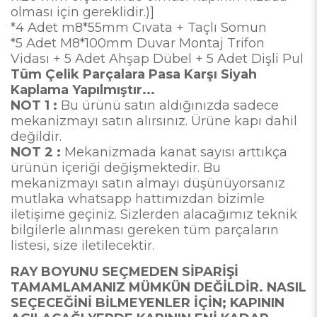
olması için gereklidir.)]
*4 Adet m8*55mm Cıvata + Taçlı Somun
*5 Adet M8*100mm Duvar Montaj Trifon
Vidası + 5 Adet Ahşap Dübel + 5 Adet Dişli Pul
Tüm Çelik Parçalara Pasa Karşı Siyah
Kaplama Yapılmıştır...
NOT 1 :
Bu ürünü satın aldığınızda sadece
mekanizmayı satın alırsınız. Ürüne kapı dahil
değildir.
NOT 2 :
Mekanizmada kanat sayısı arttıkça
ürünün içeriği değişmektedir. Bu
mekanizmayı satın almayı düşünüyorsanız
mutlaka whatsapp hattımızdan bizimle
iletişime geçiniz. Sizlerden alacağımız teknik
bilgilerle alınması gereken tüm parçaların
listesi, size iletilecektir.
RAY BOYUNU SEÇMEDEN SİPARİŞİ
TAMAMLAMANIZ MÜMKÜN DEĞİLDİR. NASIL
SEÇECEĞİNİ BİLMEYENLER İÇİN; KAPININ