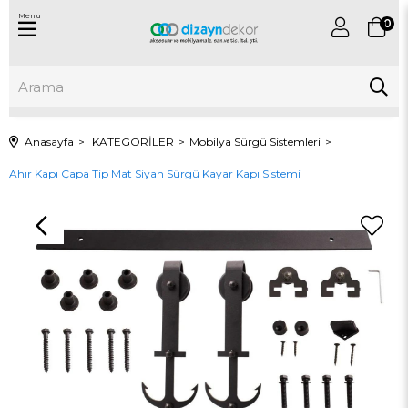
Menu
0
Anasayfa
KATEGORİLER
Mobilya Sürgü Sistemleri
Ahır Kapı Çapa Tip Mat Siyah Sürgü Kayar Kapı Sistemi