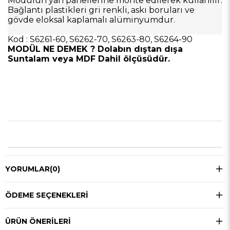
Modülün yan panellerine monte edilerek kullanılır.
Bağlantı plastikleri gri renkli, askı boruları ve
gövde eloksal kaplamalı alüminyumdur.
Kod : S6261-60, S6262-70, S6263-80, S6264-90
MODÜL NE DEMEK ? Dolabın dıştan dışa
Suntalam veya MDF Dahil ölçüsüdür.
YORUMLAR
(0)
ÖDEME SEÇENEKLERI
ÜRÜN ÖNERILERI