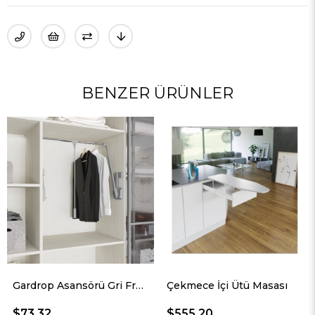
BENZER ÜRÜNLER
Gardrop Asansörü Gri Frenli 6014
Çekmece İçi Ütü Masası
$555.20
$47.15