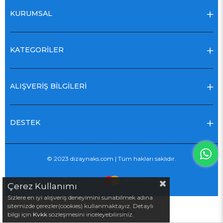
KURUMSAL
KATEGORİLER
ALIŞVERİŞ BİLGİLERİ
DESTEK
© 2023 dizaynaks.com | Tüm hakları saklıdır.
Çerez Kullanımı
Sizlere en iyi alışveriş deneyimini sunabilmek adına
sitemizde çerezler(cookies) kullanmaktayız. Detaylı
bilgi için
Kvkk
sözleşmesini inceleyebilirsiniz.