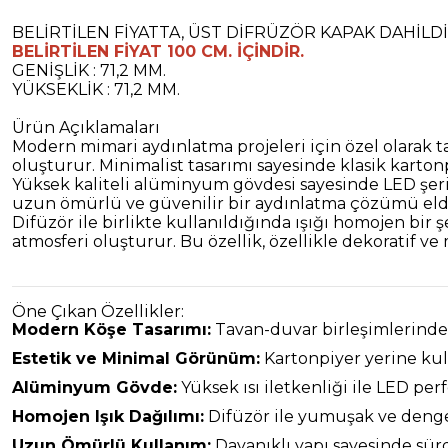
BELİRTİLEN FİYATTA, ÜST DİFRÜZÖR KAPAK DAHİLDİ
BELİRTİLEN FİYAT 100 CM. İÇİNDİR.
GENİŞLİK : 71,2 MM.
YÜKSEKLİK : 71,2 MM.
Ürün Açıklamaları
Modern mimari aydınlatma projeleri için özel olarak 
oluşturur. Minimalist tasarımı sayesinde klasik karto
Yüksek kaliteli alüminyum gövdesi sayesinde LED şerit
uzun ömürlü ve güvenilir bir aydınlatma çözümü elde
Difüzör ile birlikte kullanıldığında ışığı homojen b
atmosferi oluşturur. Bu özellik, özellikle dekoratif v
Öne Çıkan Özellikler:
Modern Köşe Tasarımı:
Tavan-duvar birleşimlerinde k
Estetik ve Minimal Görünüm:
Kartonpiyer yerine kul
Alüminyum Gövde:
Yüksek ısı iletkenliği ile LED perf
Homojen Işık Dağılımı:
Difüzör ile yumuşak ve denge
Uzun Ömürlü Kullanım:
Dayanıklı yapı sayesinde sür