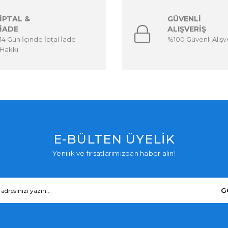
İPTAL &
GÜVENLİ
İADE
ALIŞVERİŞ
14 Gün İçinde İptal İade
%100 Güvenli Alışv
Hakkı
E-BÜLTEN ÜYELİK
Yenilik ve fırsatlarımızdan haber alın!
G