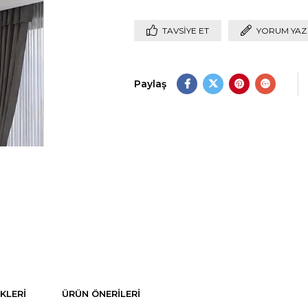
TAVSIYE ET
YORUM YAZ
Paylaş
KLERI
ÜRÜN ÖNERILERI