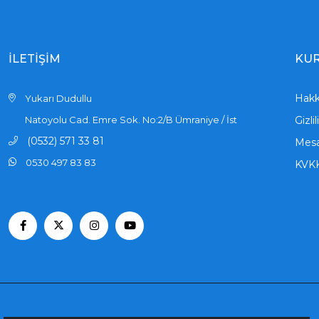
İLETİŞİM
KU
Hakk
Yukarı Dudullu
Natoyolu Cad. Emre Sok. No:2/B Ümraniye / İst
Gizli
(0532) 571 33 81
Mesa
0530 497 83 83
KVK