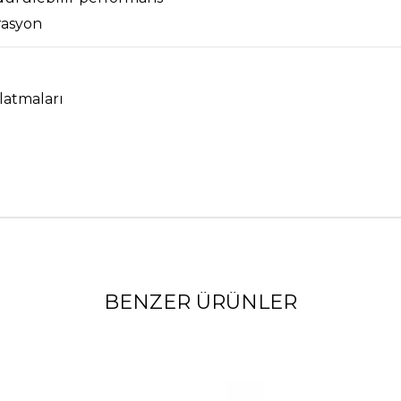
rasyon
latmaları
BENZER ÜRÜNLER