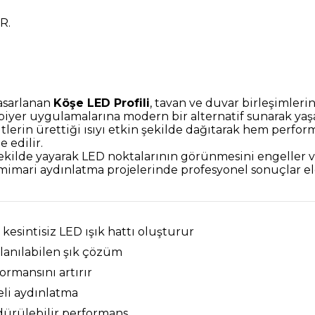
R.
tasarlanan
Köşe LED Profili
, tavan ve duvar birleşimlerind
npiyer uygulamalarına modern bir alternatif sunarak ya
lerin ürettiği ısıyı etkin şekilde dağıtarak hem perfo
 edilir.
ir şekilde yayarak LED noktalarının görünmesini engelle
e mimari aydınlatma projelerinde profesyonel sonuçlar el
esintisiz LED ışık hattı oluşturur
lanılabilen şık çözüm
ormansını artırır
li aydınlatma
dürülebilir performans