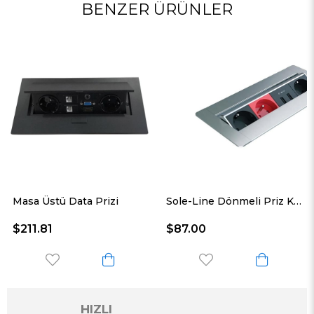
BENZER ÜRÜNLER
 Prizi
Sole-Line Dönmeli Priz Kutusu Antrasit 10.8500/3
Masa Üstü Mini 
$87.00
$130.67
HIZLI