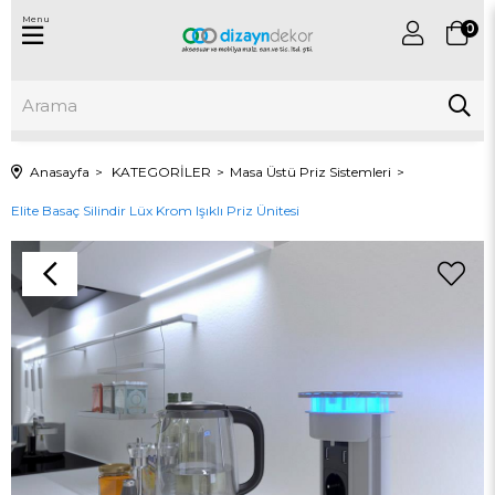
Menu
0
Anasayfa
KATEGORİLER
Masa Üstü Priz Sistemleri
Elite Basaç Silindir Lüx Krom Işıklı Priz Ünitesi