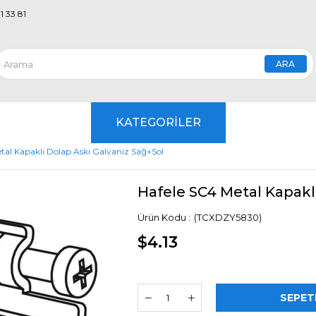
1 33 81
KATEGORİLER
tal Kapaklı Dolap Askı Galvaniz Sağ+Sol
Hafele SC4 Metal Kapakl
(TCXDZY5830)
$4.13