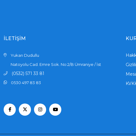
İLETİŞİM
KU
Hakk
Yukarı Dudullu
Natoyolu Cad. Emre Sok. No:2/B Ümraniye / İst
Gizli
(0532) 571 33 81
Mesa
0530 497 83 83
KVK