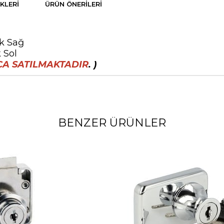
KLERI
ÜRÜN ÖNERILERI
ak Sağ
 Sol
CA SATILMAKTADIR
. )
BENZER ÜRÜNLER