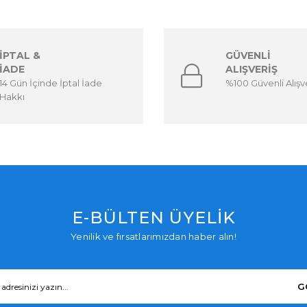
İPTAL &
GÜVENLİ
İADE
ALIŞVERİŞ
14 Gün İçinde İptal İade
%100 Güvenli Alışv
Hakkı
E-BÜLTEN ÜYELİK
Yenilik ve fırsatlarımızdan haber alın!
G