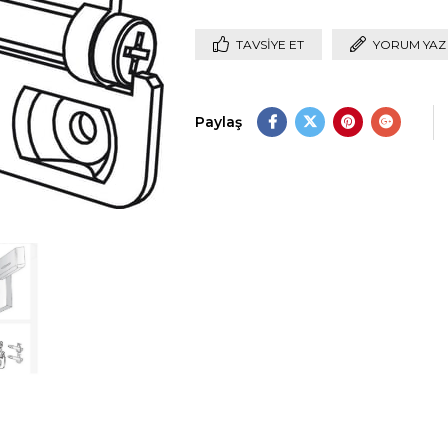
TAVSIYE ET
YORUM YAZ
Paylaş