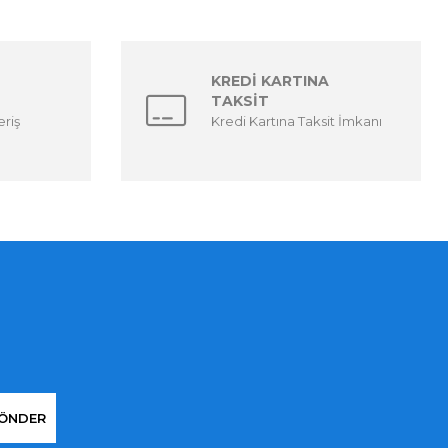
KREDİ KARTINA
TAKSİT
eriş
Kredi Kartına Taksit İmkanı
ÖNDER