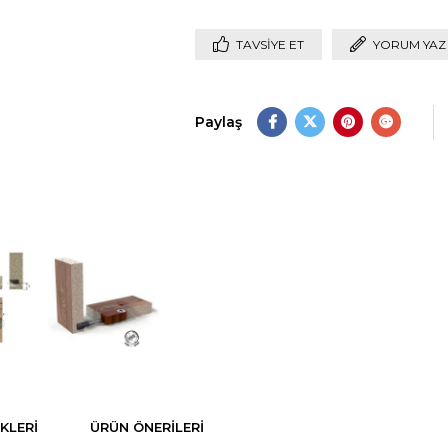
TAVSIYE ET
YORUM YAZ
Paylaş
KLERI
ÜRÜN ÖNERILERI