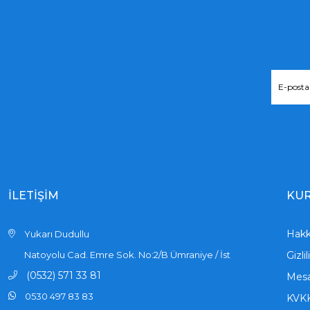
İLETİŞİM
KU
Hakk
Yukarı Dudullu
Natoyolu Cad. Emre Sok. No:2/B Ümraniye / İst
Gizli
(0532) 571 33 81
Mesa
0530 497 83 83
KVK