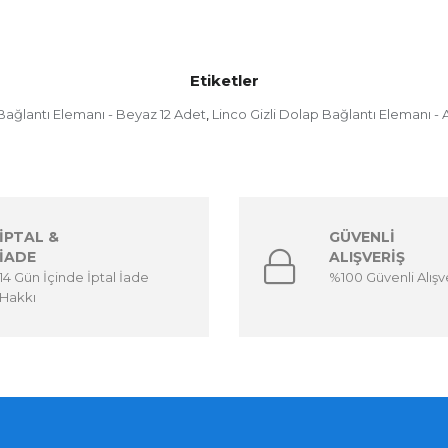
Etiketler
 Bağlantı Elemanı - Beyaz 12 Adet
Linco Gizli Dolap Bağlantı Elemanı - A
,
İPTAL &
GÜVENLİ
İADE
ALIŞVERİŞ
14 Gün İçinde İptal İade
%100 Güvenli Alışv
Hakkı