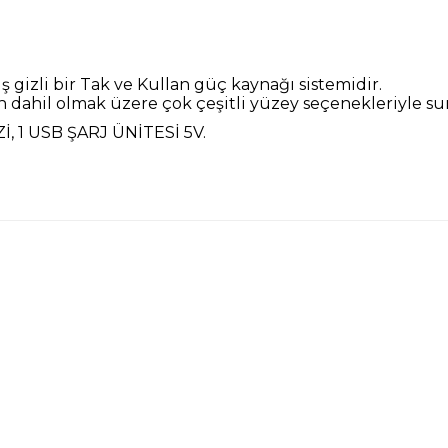
ış
gizli bir Tak ve Kullan
güç kaynağı sistemidir.
ah
dahil olmak üzere
çok çeşitli yüzey seçenekleriyle s
İ, 1 USB ŞARJ ÜNİTESİ 5V.