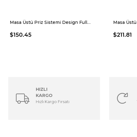
Masa Üstü Priz Sistemi Design Full 10.103
Masa Üstü 
$150.45
$211.81
HIZLI
KARGO
Hızlı Kargo Fırsatı