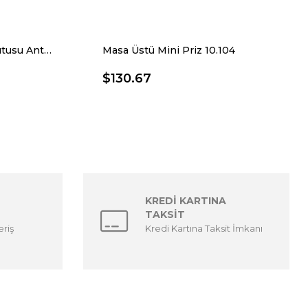
Sole-Line Dönmeli Priz Kutusu Antrasit 10.8500/3
Masa Üstü Mini Priz 10.104
$130.67
KREDİ KARTINA
TAKSİT
eriş
Kredi Kartına Taksit İmkanı