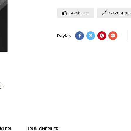
TAVSIYE ET
YORUM YAZ
Paylaş
KLERI
ÜRÜN ÖNERILERI