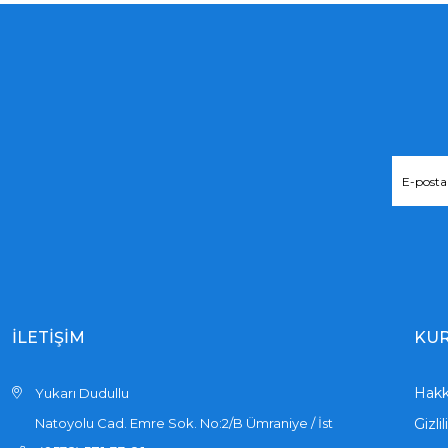
İLETİŞİM
KU
Hakk
Yukarı Dudullu
Natoyolu Cad. Emre Sok. No:2/B Ümraniye / İst
Gizli