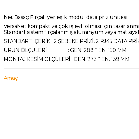
Net Basaç Fırçalı yerleşik modül data priz ünitesi
VersaNet
kompakt ve çok işlevli
olması için tasarlanm
Standart
sistem
fırçalanmış alüminyum
veya mat siy
STANDART İÇERİK ; 2 ŞEBEKE PRİZİ, 2 RJ45 DATA PRİZ
ÜRÜN ÖLÇÜLERİ : GEN. 288 * EN. 150 MM.
MONTAJ KESİM ÖLÇÜLERİ : GEN. 273 * EN. 139 MM.
Amaç