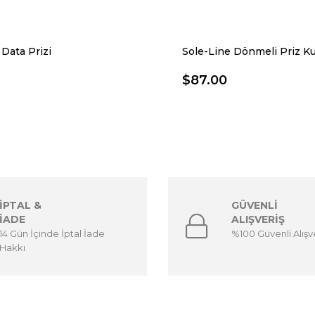
Data Prizi
$87.00
İPTAL &
GÜVENLİ
İADE
ALIŞVERİŞ
14 Gün İçinde İptal İade
%100 Güvenli Alışv
Hakkı