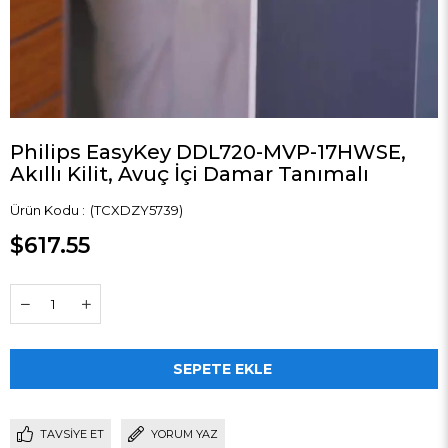
Philips EasyKey DDL720-MVP-17HWSE,
Akıllı Kilit, Avuç İçi Damar Tanımalı
(TCXDZY5739)
$617.55
TAVSIYE ET
YORUM YAZ