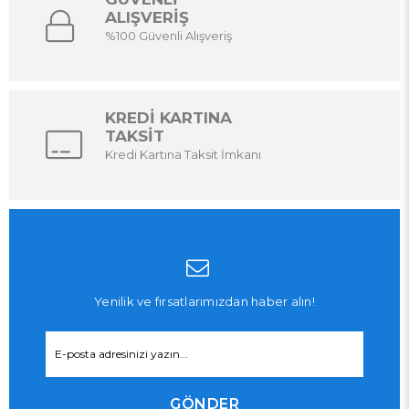
ALIŞVERİŞ
%100 Güvenli Alışveriş
KREDİ KARTINA
TAKSİT
Kredi Kartına Taksit İmkanı
Yenilik ve fırsatlarımızdan haber alın!
GÖNDER