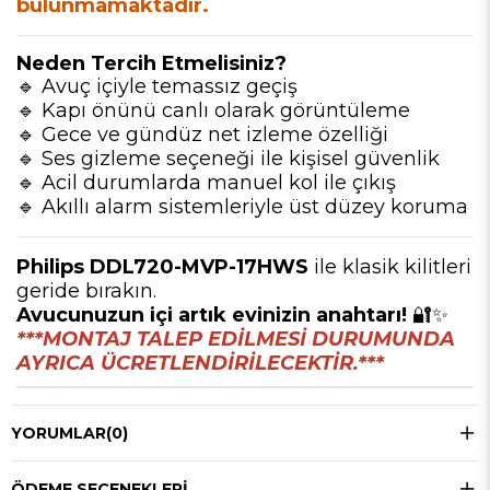
bulunmamaktadır.
Neden Tercih Etmelisiniz?
🔹 Avuç içiyle temassız geçiş
🔹 Kapı önünü canlı olarak görüntüleme
🔹 Gece ve gündüz net izleme özelliği
🔹 Ses gizleme seçeneği ile kişisel güvenlik
🔹 Acil durumlarda manuel kol ile çıkış
🔹 Akıllı alarm sistemleriyle üst düzey koruma
Philips DDL720-MVP-17HWS
ile klasik kilitleri
geride bırakın.
Avucunuzun içi artık evinizin anahtarı!
🔐✨
***MONTAJ TALEP EDİLMESİ DURUMUNDA
AYRICA ÜCRETLENDİRİLECEKTİR.***
YORUMLAR
(0)
ÖDEME SEÇENEKLERI