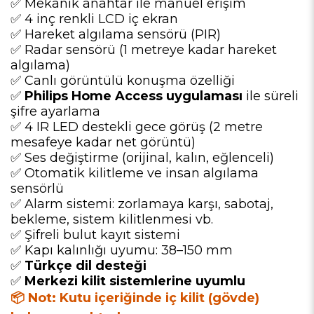
✅ Mekanik anahtar ile manuel erişim
✅ 4 inç renkli LCD iç ekran
✅ Hareket algılama sensörü (PIR)
✅ Radar sensörü (1 metreye kadar hareket
algılama)
✅ Canlı görüntülü konuşma özelliği
✅
Philips Home Access uygulaması
ile süreli
şifre ayarlama
✅ 4 IR LED destekli gece görüş (2 metre
mesafeye kadar net görüntü)
✅ Ses değiştirme (orijinal, kalın, eğlenceli)
✅ Otomatik kilitleme ve insan algılama
sensörlü
✅ Alarm sistemi: zorlamaya karşı, sabotaj,
bekleme, sistem kilitlenmesi vb.
✅ Şifreli bulut kayıt sistemi
✅ Kapı kalınlığı uyumu: 38–150 mm
✅
Türkçe dil desteği
✅
Merkezi kilit sistemlerine uyumlu
📦
Not:
Kutu içeriğinde iç kilit (gövde)