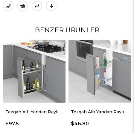
BENZER ÜRÜNLER
Tezgah Altı Yandan Raylı Alüminyum Şişelik &amp; Deterjan 15 Cm. Modül S2806
Tezgah Altı Yandan Raylı Frenli Şişelik &amp; Deterjan 25 Cm. Modül S2215
1
$46.80
$46.80