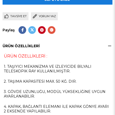
TAVSIYE ET
YORUM YAZ
Paylaş
ÜRÜN ÖZELLIKLERI
ÜRÜN ÖZELLİKLERİ :
1. TAŞIYICI MEKANİZMA VE İZLEYİCİDE BİLYALI
TELESKOPİK RAY KULLANILMIŞTIR.
2. TAŞIMA KAPASİTESİ MAX. 50 KĞ. DIR.
3. GÖVDE UZUNLUĞU, MODÜL YÜKSEKLİĞİNE UYGUN
AYARLANABİLİR.
4. KAPAK, BAĞLANTI ELEMANI İLE KAPAK GÖNYE AYARI
2 EKSENDE YAPILABİLİR.