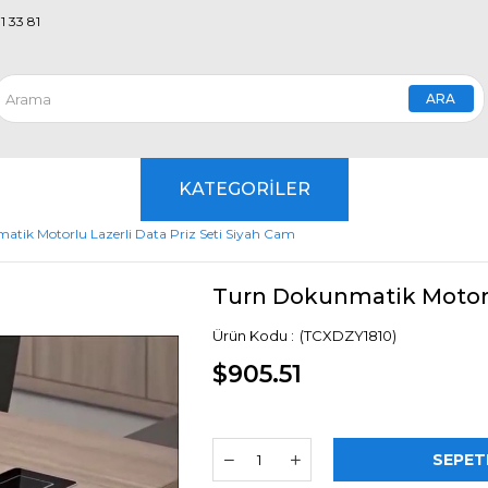
1 33 81
KATEGORİLER
tik Motorlu Lazerli Data Priz Seti Siyah Cam
Turn Dokunmatik Motorlu
(TCXDZY1810)
$905.51