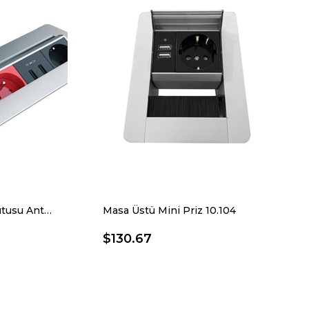
Sole-Line Dönmeli Priz Kutusu Antrasit 10.8500/3
Masa Üstü Mini Priz 10.104
$130.67