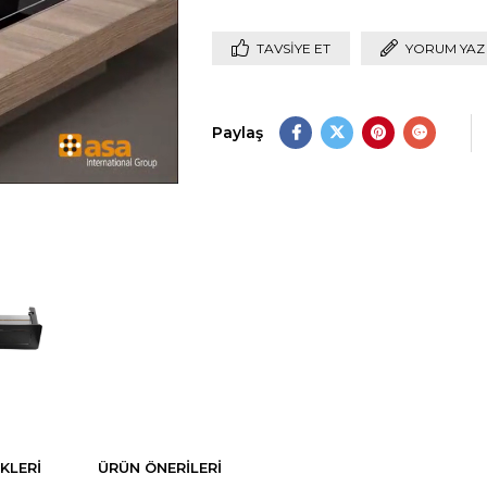
TAVSIYE ET
YORUM YAZ
Paylaş
KLERI
ÜRÜN ÖNERILERI