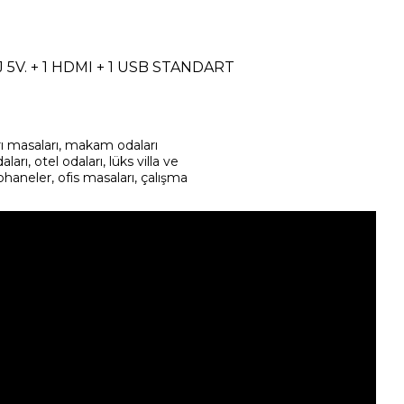
J 5V. + 1 HDMI + 1 USB STANDART
arı masaları, makam odaları
rı, otel odaları, lüks villa ve
phaneler, ofis masaları, çalışma