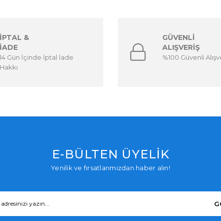
İPTAL &
GÜVENLİ
İADE
ALIŞVERİŞ
14 Gün İçinde İptal İade
%100 Güvenli Alışv
Hakkı
E-BÜLTEN ÜYELİK
Yenilik ve fırsatlarımızdan haber alın!
G