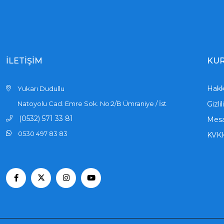
İLETİŞİM
KU
Hakk
Yukarı Dudullu
Natoyolu Cad. Emre Sok. No:2/B Ümraniye / İst
Gizli
(0532) 571 33 81
Mesa
0530 497 83 83
KVK