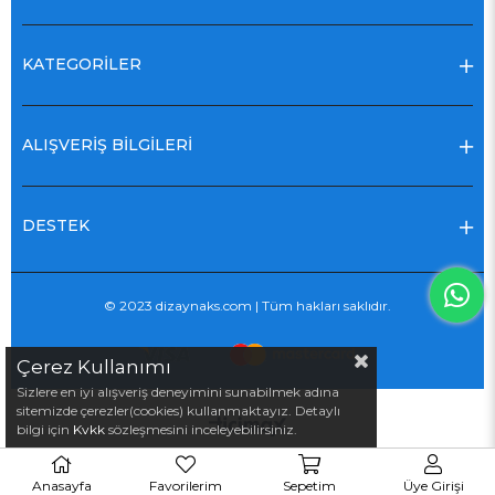
KATEGORİLER
ALIŞVERİŞ BİLGİLERİ
DESTEK
© 2023 dizaynaks.com | Tüm hakları saklıdır.
Çerez Kullanımı
Sizlere en iyi alışveriş deneyimini sunabilmek adına
sitemizde çerezler(cookies) kullanmaktayız. Detaylı
bilgi için
Kvkk
sözleşmesini inceleyebilirsiniz.
Anasayfa
Favorilerim
Sepetim
Üye Girişi