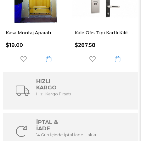
aj Aparatı
Kale Ofis Tipi Kartlı Kilit Şifreli 87-244
$287.58
$5.50
HIZLI
KARGO
Hızlı Kargo Fırsatı
İPTAL &
İADE
14 Gün İçinde İptal İade Hakkı