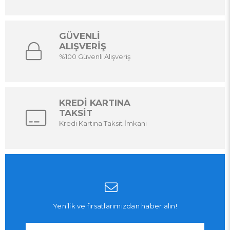
GÜVENLİ
ALIŞVERİŞ
%100 Güvenli Alışveriş
KREDİ KARTINA
TAKSİT
Kredi Kartına Taksit İmkanı
Yenilik ve fırsatlarımızdan haber alın!